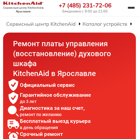
+7 (485) 231-72-06
Сервисный центр KitchenAid
в
Ежедневно с 9:00 до 21:00
Ярославле
Сервисный центр KitchenAid
Каталог устройств
Р
Ремонт платы управления
(восстановление) духового
шкафа
KitchenAid в Ярославле
Официальный сервис
Гарантийное обслуживание
до 3 лет
Диагностика за наш счет,
ремонт по желанию
Бесплатный выезд курьера
в день обращения
Срочный ремонт