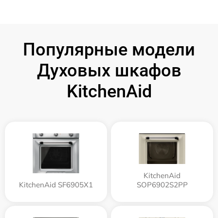
Популярные модели
Духовых шкафов
KitchenAid
KitchenAid
KitchenAid SF6905X1
SOP6902S2PP