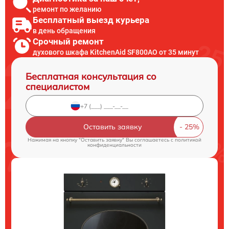
ремонт по желанию
Бесплатный выезд курьера
в день обращения
Срочный ремонт
духового шкафа KitchenAid SF800AO от 35 минут
Бесплатная консультация со
специалистом
Оставить заявку
Нажимая на кнопку "Оставить заявку" Вы соглашаетесь c
политикой
конфиденциальности