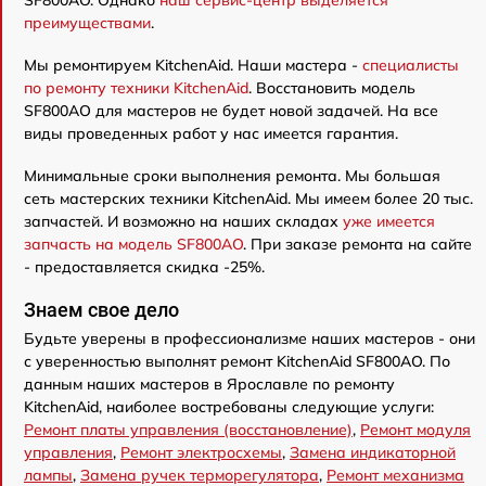
SF800AO. Однако
наш сервис-центр выделяется
преимуществами
.
Мы ремонтируем KitchenAid. Наши мастера -
специалисты
по ремонту техники KitchenAid
. Восстановить модель
SF800AO для мастеров не будет новой задачей. На все
виды проведенных работ у нас имеется гарантия.
Минимальные сроки выполнения ремонта. Мы большая
сеть мастерских техники KitchenAid. Мы имеем более 20 тыс.
запчастей. И возможно на наших складах
уже имеется
запчасть на модель SF800AO
. При заказе ремонта на сайте
- предоставляется скидка -25%.
Знаем свое дело
Будьте уверены в профессионализме наших мастеров - они
с уверенностью выполнят ремонт KitchenAid SF800AO. По
данным наших мастеров в Ярославле по ремонту
KitchenAid, наиболее востребованы следующие услуги:
Ремонт платы управления (восстановление)
,
Ремонт модуля
управления
,
Ремонт электросхемы
,
Замена индикаторной
лампы
,
Замена ручек терморегулятора
,
Ремонт механизма