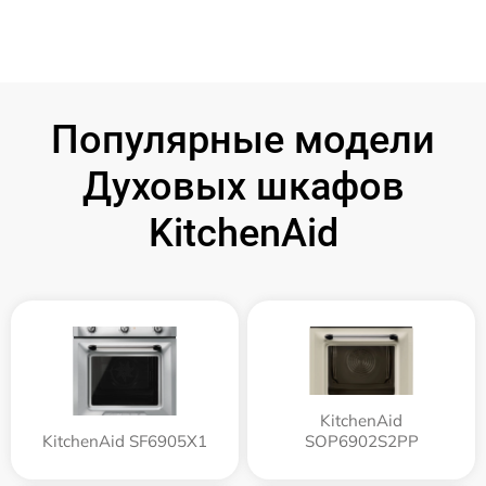
Популярные модели
Духовых шкафов
KitchenAid
KitchenAid
KitchenAid SF6905X1
SOP6902S2PP