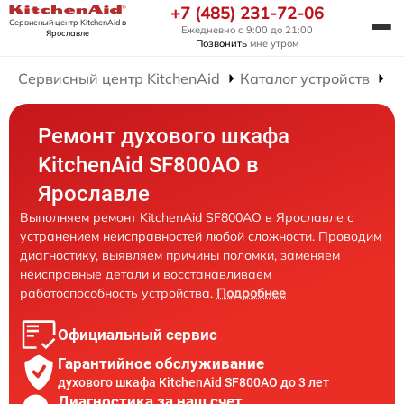
+7 (485) 231-72-06
Сервисный центр KitchenAid
в
Ежедневно с 9:00 до 21:00
Ярославле
Позвонить
мне утром
Сервисный центр KitchenAid
Каталог устройств
Р
Ремонт духового шкафа
KitchenAid SF800AO в
Ярославле
Выполняем ремонт KitchenAid SF800AO в Ярославле с
устранением неисправностей любой сложности. Проводим
диагностику, выявляем причины поломки, заменяем
неисправные детали и восстанавливаем
работоспособность устройства.
Подробнее
Официальный сервис
Гарантийное обслуживание
духового шкафа KitchenAid SF800AO до 3 лет
Диагностика за наш счет,