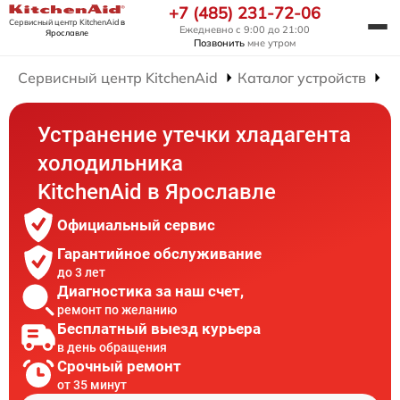
+7 (485) 231-72-06
Сервисный центр KitchenAid
в
Ежедневно с 9:00 до 21:00
Ярославле
Позвонить
мне утром
Сервисный центр KitchenAid
Каталог устройств
Р
Устранение утечки хладагента
холодильника
KitchenAid в Ярославле
Официальный сервис
Гарантийное обслуживание
до 3 лет
Диагностика за наш счет,
ремонт по желанию
Бесплатный выезд курьера
в день обращения
Срочный ремонт
от 35 минут