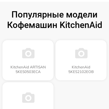
Популярные модели
Кофемашин KitchenAid
KitchenAid ARTISAN
KitchenAid
5KES0503ECA
5KES2102EOB