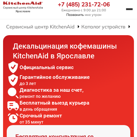
+7 (485) 231-72-06
Сервисный центр KitchenAid
в
Ежедневно с 9:00 до 21:00
Ярославле
Позвонить
мне утром
Сервисный центр KitchenAid
Каталог устройств
Р
Декальцинация кофемашины
KitchenAid в Ярославле
Официальный сервис
Гарантийное обслуживание
до 3 лет
Диагностика за наш счет,
ремонт по желанию
Бесплатный выезд курьера
в день обращения
Срочный ремонт
от 35 минут
Бесплатная консультация со