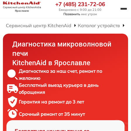
+7 (485) 231-72-06
Сервисный центр KitchenAid
в
Ежедневно с 9:00 до 21:00
Ярославле
Позвонить
мне утром
Сервисный центр KitchenAid
Каталог устройств
Р
Диагностика микроволновой
печи
KitchenAid в Ярославле
Диагностика за наш счет, ремонт по
желанию
Бесплатный выезд курьера в день
обращения
Гарантия на ремонт до 3 лет
Срочный ремонт от 35 минут