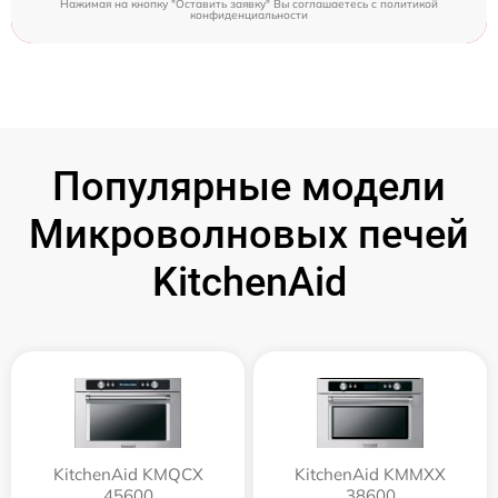
Нажимая на кнопку "Оставить заявку" Вы соглашаетесь c
политикой
конфиденциальности
Популярные модели
Микроволновых печей
KitchenAid
KitchenAid KMQCX
KitchenAid KMMXX
45600
38600