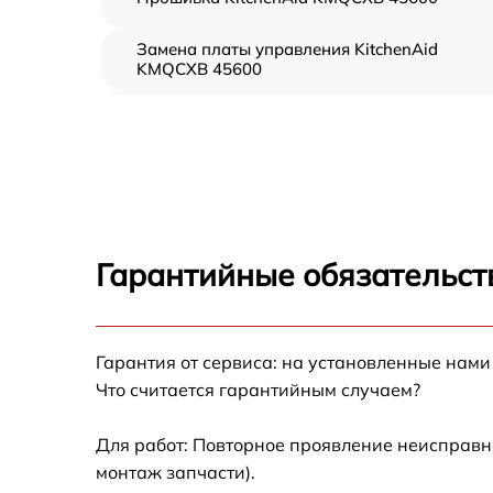
Замена платы управления KitchenAid
KMQCXB 45600
Ремонт платы управления (восстановление)
KitchenAid KMQCXB 45600
Замена датчиков KitchenAid KMQCXB 4560
Замена вентилятора KitchenAid KMQCXB
45600
Гарантийные обязательст
Ремонт магнетрона KitchenAid KMQCXB
45600
Гарантия от сервиса: на установленные нами
Ремонт волновода KitchenAid KMQCXB 456
Что считается гарантийным случаем?
Ремонт переключателей режимов KitchenAi
KMQCXB 45600
Для работ: Повторное проявление неисправн
монтаж запчасти).
Замена блока управления KitchenAid