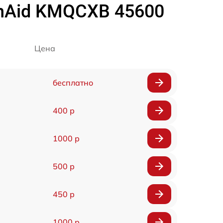
nAid KMQCXB 45600
Цена
бесплатно
400 р
1000 р
500 р
450 р
1000 р