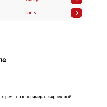
500 р
500 р
450 р
500 р
ле
500 р
500 р
500 р
ого ремонта (например, некорректный
590 р