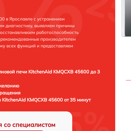
0 в Ярославле с устранением
м диагностику, выявляем причины
восстанавливаем работоспособность
и рекомендованные производителем
рку всех функций и предоставляем
новой печи KitchenAid KMQCXB 45600 до 3
 желанию
бращения
 KitchenAid KMQCXB 45600 от 35 минут
я со специалистом