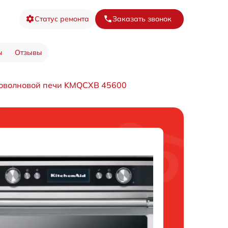
Статус ремонта
Заказать звонок
ы
Отзывы
оволновой печи KMQCXB 45600