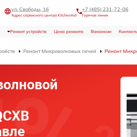
ул. Свободы, 16
+7 (485) 231-72-06
Адрес сервисного центра KitchenAid
Горячая линия
Ремонт устройств
Цена ремонта
Вакансии
Контакт
ройств
Ремонт Микроволновых печей
Ремонт Микр
волновой
QCXB
авле