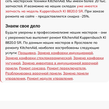
сеть мастерских техники KitchenAid. Мы имеем более 20 тыс.
запчастей. И возможно на наших складах
уже имеется
запчасть на модель Kuppersbusch KI 8820.0 SR
. При заказе
ремонта на сайте - предоставляется скидка -25%.
Знаем свое дело
Будьте уверены в профессионализме наших мастеров - они
с уверенностью выполнят ремонт KitchenAid Kuppersbusch KI
8820.0 SR. По данным наших мастеров в Ярославле по
ремонту KitchenAid, наиболее востребованы следующие
услуги:
Прошивка
,
Замена конфорки индукционной
,
Замена конфорки стеклокерамической
,
Замена конфорки
чугунной
,
Замена инвентора в индукционной варочной
панели
,
Ремонт сенсора
,
Ремонт переключателя
,
Разблокировка варочной панели
,
Замена панели
управления
,
Ремонт модуля управления
.