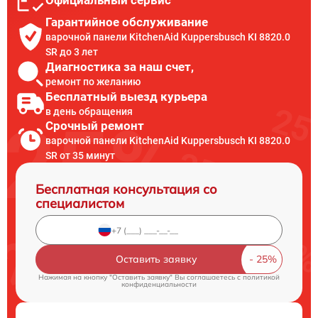
Официальный сервис
Гарантийное обслуживание
варочной панели KitchenAid Kuppersbusch KI 8820.0
SR до 3 лет
Диагностика за наш счет,
ремонт по желанию
Бесплатный выезд курьера
в день обращения
Срочный ремонт
варочной панели KitchenAid Kuppersbusch KI 8820.0
SR от 35 минут
Бесплатная консультация со
специалистом
Оставить заявку
Нажимая на кнопку "Оставить заявку" Вы соглашаетесь c
политикой
конфиденциальности