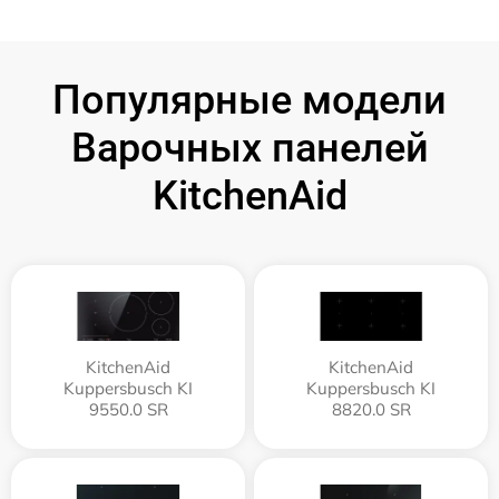
Популярные модели
Варочных панелей
KitchenAid
KitchenAid
KitchenAid
Kuppersbusch KI
Kuppersbusch KI
9550.0 SR
8820.0 SR