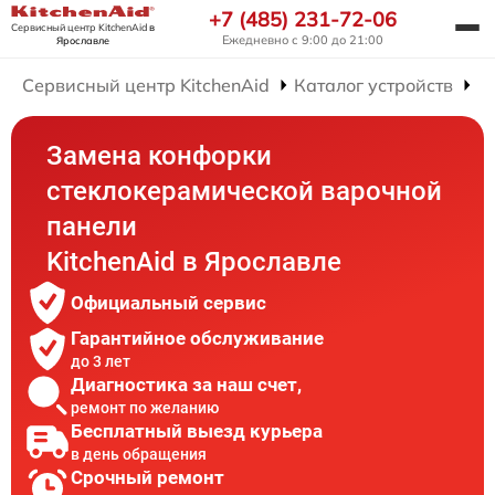
+7 (485) 231-72-06
Сервисный центр KitchenAid
в
Ежедневно с 9:00 до 21:00
Ярославле
Сервисный центр KitchenAid
Каталог устройств
Р
Замена конфорки
стеклокерамической варочной
панели
KitchenAid в Ярославле
Официальный сервис
Гарантийное обслуживание
до 3 лет
Диагностика за наш счет,
ремонт по желанию
Бесплатный выезд курьера
в день обращения
Срочный ремонт